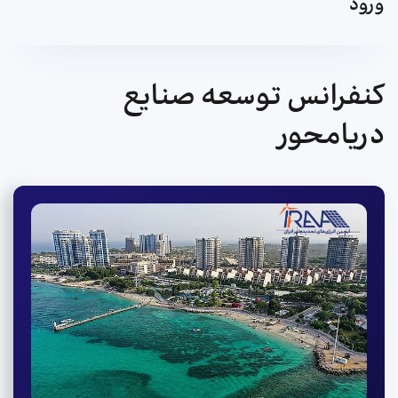
ورود
کنفرانس توسعه صنایع
دریامحور